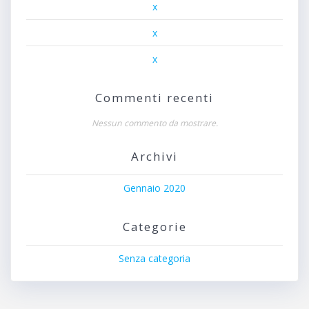
x
x
x
Commenti recenti
Nessun commento da mostrare.
Archivi
Gennaio 2020
Categorie
Senza categoria