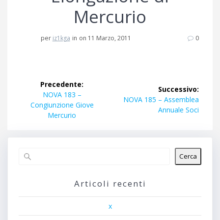
Mercurio
per
iz1kga
in
on 11 Marzo, 2011
0
Navigazione
Precedente:
Successivo:
articoli
Articolo
NOVA 183 –
Articolo
NOVA 185 – Assemblea
precedente:
Congiunzione Giove
successivo:
Annuale Soci
Mercurio
Cerca
Articoli recenti
x