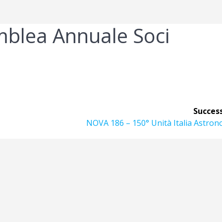
blea Annuale Soci
Success
Articolo
NOVA 186 – 150° Unità Italia Astro
successivo: