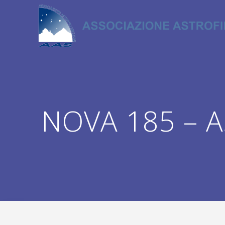
Salta
al
contenuto
NOVA 185 – A