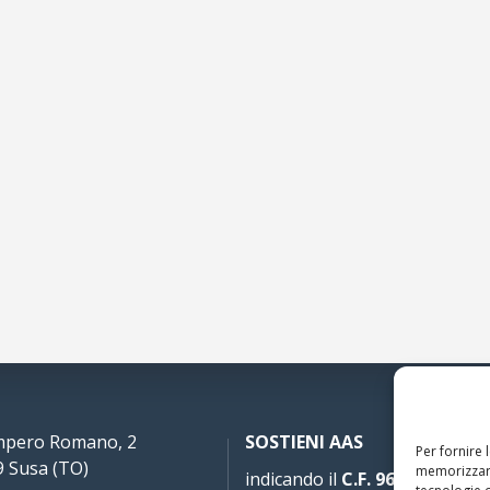
Impero Romano, 2
SOSTIENI AAS
Per fornire 
 Susa (TO)
memorizzare
indicando il
C.F. 96020930010