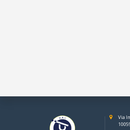
Via 
10059