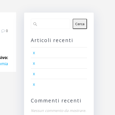
Cerca
0
Articoli recenti
x
ivo:
x
nomia
x
x
Commenti recenti
Nessun commento da mostrare.