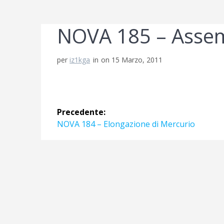
NOVA 185 – Assem
per
iz1kga
in
on 15 Marzo, 2011
Navigazione
Precedente:
articoli
Articolo
NOVA 184 – Elongazione di Mercurio
precedente: