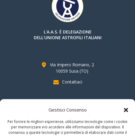
L'A.A.S. È DELEGAZIONE
DELL'UNIONE ASTROFILI ITALIANI
Via Impero Romano, 2
10059 Susa (TO)
Contattaci
SOSTIENI AAS
Gestisci Consenso
indicando il
C.F. 96020930010
nella dichiarazione dei redditi e
Per fornire le migliori esperienze, utilizziamo tecnologie come i cookie
firmando per la destinazione del
"cinque per mille".
per memorizzare e/o accedere alle informazioni del dispositivo. Il
consenso a queste tecnologie ci permetterà di elaborare dati come il
Grazie!!