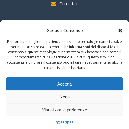
Contattaci
SOSTIENI AAS
Gestisci Consenso
indicando il
C.F. 96020930010
nella dichiarazione dei redditi e
Per fornire le migliori esperienze, utilizziamo tecnologie come i cookie
firmando per la destinazione del
"cinque per mille".
per memorizzare e/o accedere alle informazioni del dispositivo. Il
consenso a queste tecnologie ci permetterà di elaborare dati come il
Grazie!!
comportamento di navigazione o ID unici su questo sito. Non
acconsentire o ritirare il consenso può influire negativamente su alcune
caratteristiche e funzioni.
© 2026 Associazione Astrofili Segusini
Accetta
C.F. 96020930010
Nega
Area Riservata
Visualizza le preferenze
GDPR
GDPR