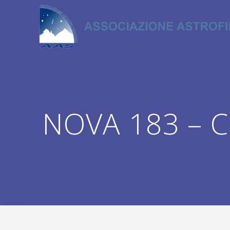
Salta
al
contenuto
NOVA 183 – C