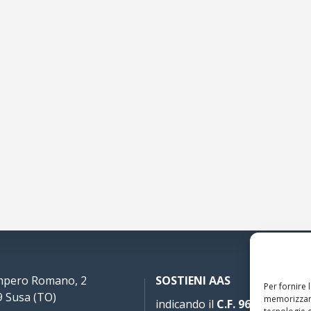
Impero Romano, 2
SOSTIENI AAS
Per fornire 
 Susa (TO)
memorizzare
indicando il
C.F. 96020930010