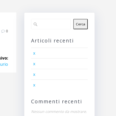
Cerca
0
Articoli recenti
x
ivo:
x
urio
x
x
Commenti recenti
Nessun commento da mostrare.