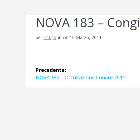
NOVA 183 – Congi
per
iz1kga
in
on 10 Marzo, 2011
Navigazione
Precedente:
articoli
Articolo
NOVA 182 – Occultazione Lunare 2011
precedente: