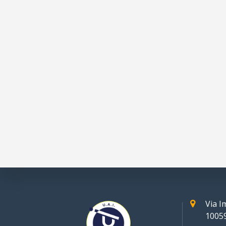
Via 
10059