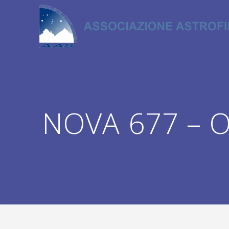
Salta
al
contenuto
NOVA 677 – Os