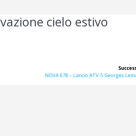
azione cielo estivo
Success
Articolo
NOVA 678 – Lancio ATV-5 Georges Lema
successivo: