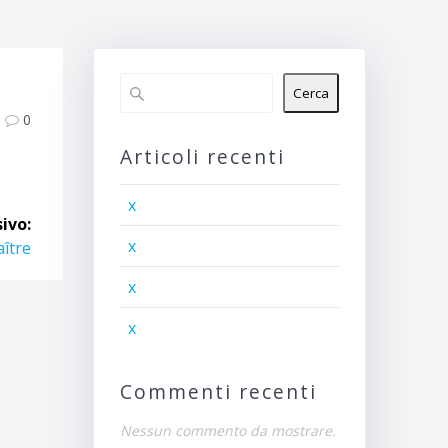
Cerca
0
Articoli recenti
x
ivo:
x
ître
x
x
Commenti recenti
Nessun commento da mostrare.