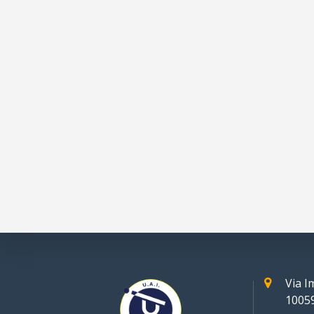
Via 
10059