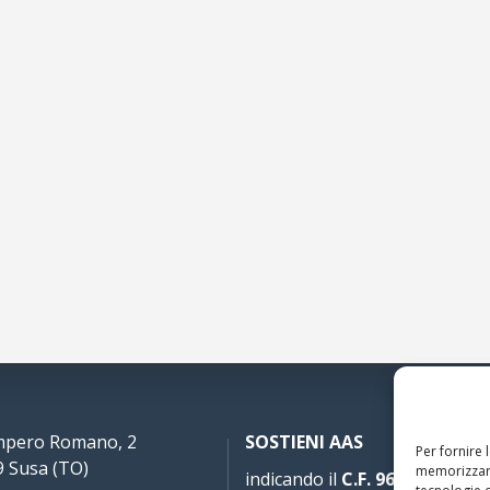
Impero Romano, 2
SOSTIENI AAS
Per fornire 
 Susa (TO)
memorizzare
indicando il
C.F. 96020930010