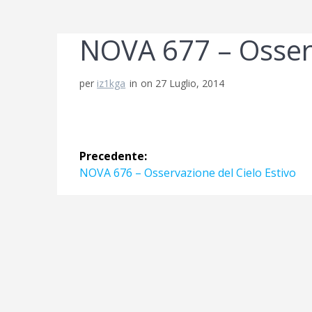
NOVA 677 – Osserv
per
iz1kga
in
on 27 Luglio, 2014
Navigazione
Precedente:
articoli
Articolo
NOVA 676 – Osservazione del Cielo Estivo
precedente: