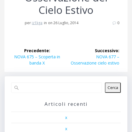
Cielo Estivo
per
iz1kga
in
on 26 Luglio, 2014
0
Navigazione
Precedente:
Successivo:
articoli
Articolo
Articolo
NOVA 675 – Scoperta in
NOVA 677 –
precedente:
successivo:
banda X
Osservazione cielo estivo
Cerca
Articoli recenti
x
x