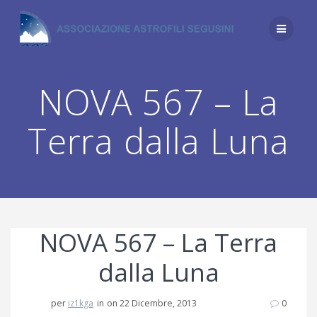
Salta
al
contenuto
NOVA 567 – La
Terra dalla Luna
NOVA 567 – La Terra
dalla Luna
per
iz1kga
in
on 22 Dicembre, 2013
0