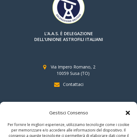
L'A.A.S. È DELEGAZIONE
DELL'UNIONE ASTROFILI ITALIANI
Via Impero Romano, 2
10059 Susa (TO)
Contattaci
SOSTIENI AAS
Gestisci Consenso
indicando il
C.F. 96020930010
nella dichiarazione dei redditi e
Per fornire le migliori esperienze, utilizziamo tecnologie come i cookie
firmando per la destinazione del
"cinque per mille".
per memorizzare e/o accedere alle informazioni del dispositivo. Il
consenso a queste tecnologie ci permetterà di elaborare dati come il