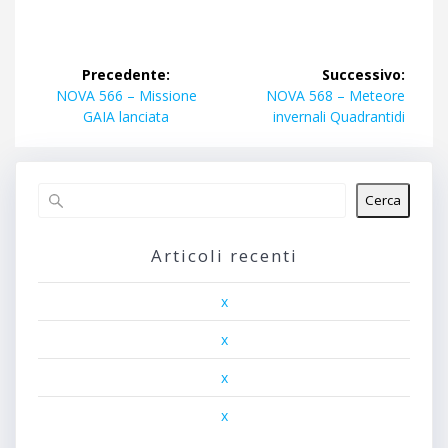
Navigazione
Precedente:
Successivo:
articoli
Articolo
Articolo
NOVA 566 – Missione
NOVA 568 – Meteore
precedente:
successivo:
GAIA lanciata
invernali Quadrantidi
Cerca
Articoli recenti
x
x
x
x