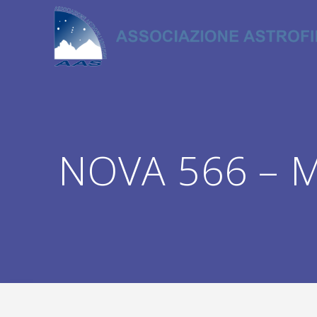
Salta
al
contenuto
NOVA 566 – Mi