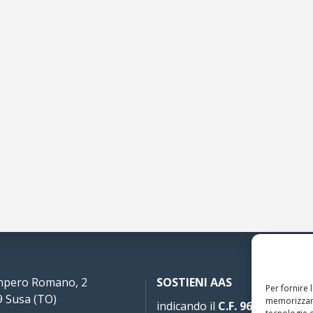
Impero Romano, 2
SOSTIENI AAS
Per fornire 
 Susa (TO)
memorizzare
indicando il
C.F. 96020930010