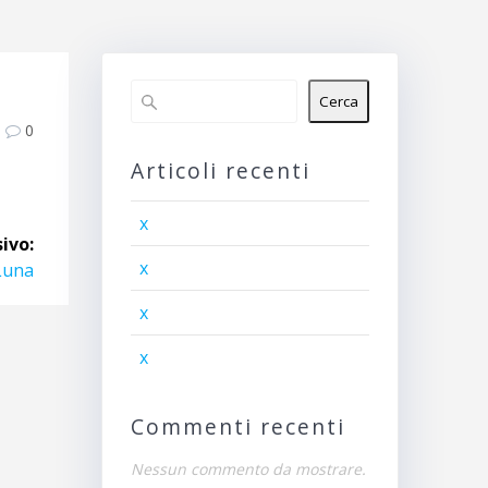
Cerca
0
Articoli recenti
x
ivo:
x
Luna
x
x
Commenti recenti
Nessun commento da mostrare.