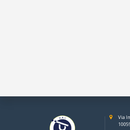
Via 
10059