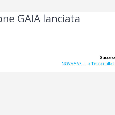
ne GAIA lanciata
Success
Articolo
NOVA 567 – La Terra dalla 
successivo: