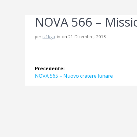
NOVA 566 – Missio
per
iz1kga
in
on 21 Dicembre, 2013
Navigazione
Precedente:
articoli
Articolo
NOVA 565 – Nuovo cratere lunare
precedente: