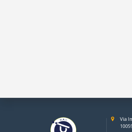
Via 
10059