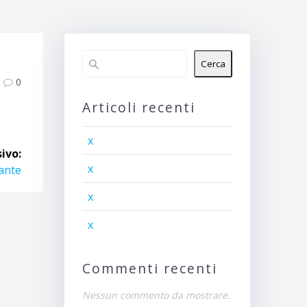
Cerca
0
Articoli recenti
x
ivo:
x
cante
x
x
Commenti recenti
Nessun commento da mostrare.