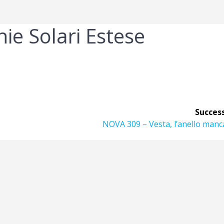
e Solari Estese
Success
Articolo
NOVA 309 – Vesta, l’anello man
successivo: