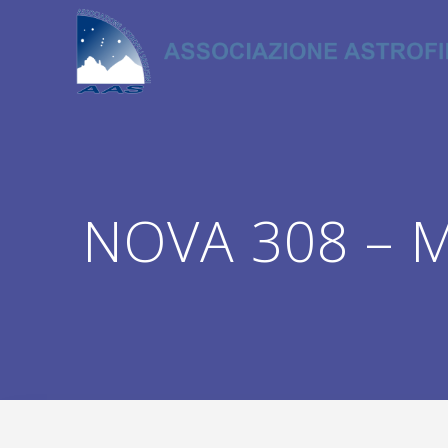
Salta
al
contenuto
NOVA 308 – Ma