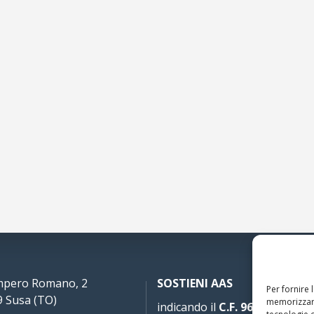
Impero Romano, 2
SOSTIENI AAS
Per fornire 
 Susa (TO)
memorizzare
indicando il
C.F. 96020930010