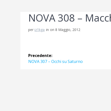
NOVA 308 – Macchi
per
iz1kga
in
on 8 Maggio, 2012
Navigazione
Precedente:
articoli
Articolo
NOVA 307 – Occhi su Saturno
precedente: