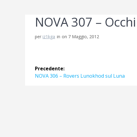
NOVA 307 – Occhi
per
iz1kga
in
on 7 Maggio, 2012
Navigazione
Precedente:
articoli
Articolo
NOVA 306 – Rovers Lunokhod sul Luna
precedente: