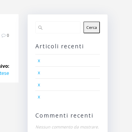
Cerca
0
Articoli recenti
x
ivo:
x
tese
x
x
Commenti recenti
Nessun commento da mostrare.