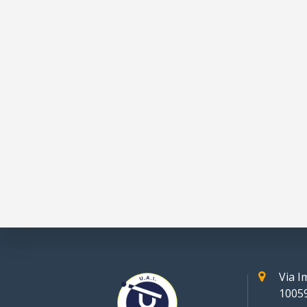
Via 
10059