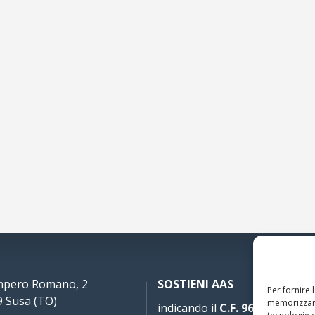
Impero Romano, 2
SOSTIENI AAS
Per fornire 
 Susa (TO)
memorizzare
indicando il
C.F. 96020930010