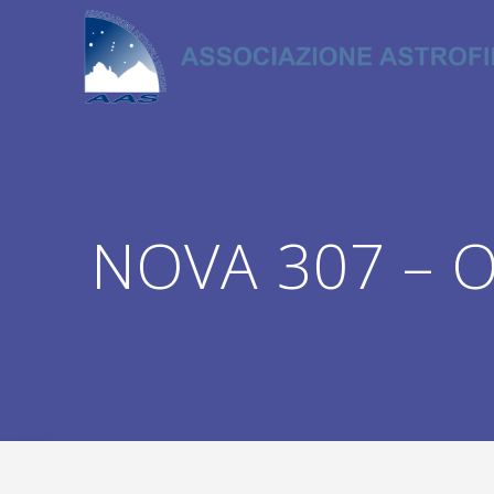
Salta
al
contenuto
NOVA 307 – O