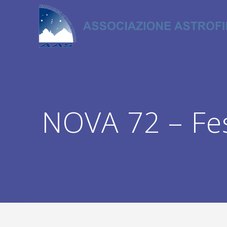
Salta
al
contenuto
NOVA 72 – Fes