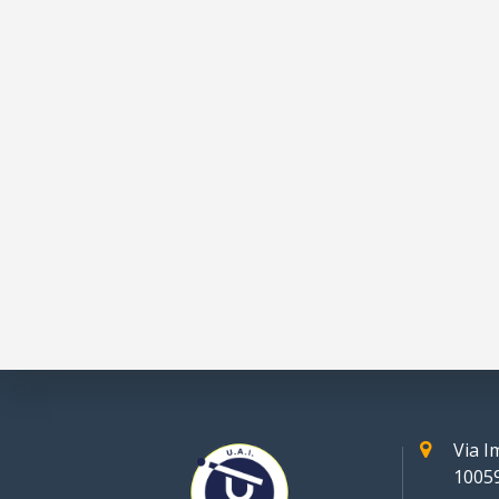
Via 
10059