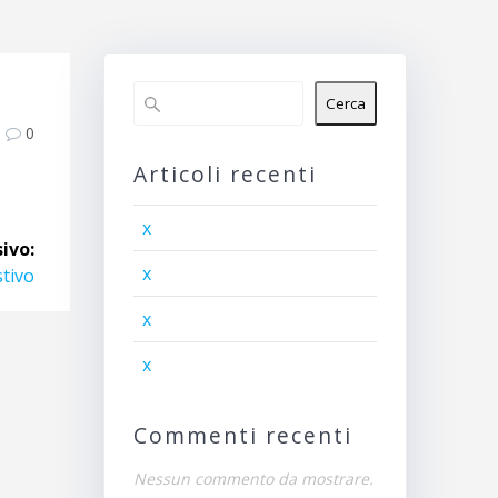
Cerca
0
Articoli recenti
x
ivo:
x
stivo
x
x
Commenti recenti
Nessun commento da mostrare.