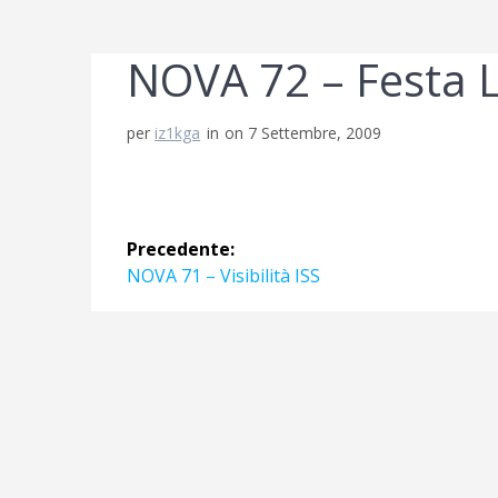
NOVA 72 – Festa L
per
iz1kga
in
on 7 Settembre, 2009
Navigazione
Precedente:
articoli
Articolo
NOVA 71 – Visibilità ISS
precedente: