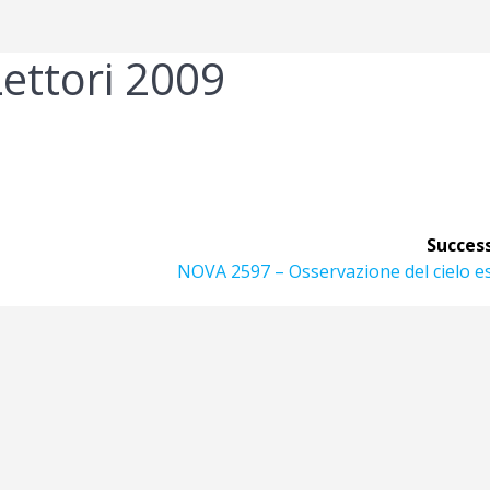
ettori 2009
Success
Articolo
NOVA 2597 – Osservazione del cielo e
successivo: