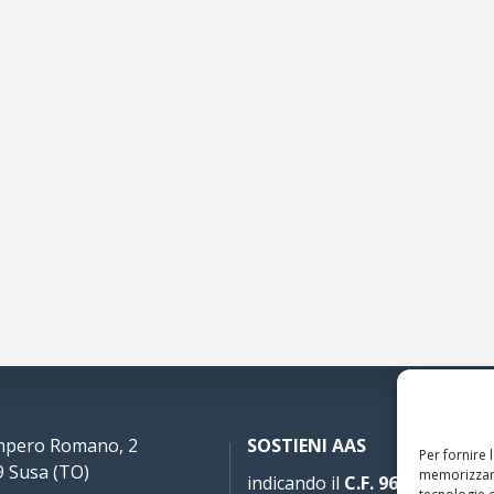
Impero Romano, 2
SOSTIENI AAS
Per fornire 
 Susa (TO)
memorizzare
indicando il
C.F. 96020930010