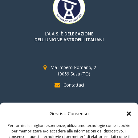
L'A.A.S. È DELEGAZIONE
DELL'UNIONE ASTROFILI ITALIANI
Via Impero Romano, 2
10059 Susa (TO)
Contattaci
SOSTIENI AAS
Gestisci Consenso
indicando il
C.F. 96020930010
nella dichiarazione dei redditi e
Per fornire le migliori esperienze, utilizziamo tecnologie come i cookie
firmando per la destinazione del
"cinque per mille".
per memorizzare e/o accedere alle informazioni del dispositivo. Il
consenso a queste tecnologie ci permetterà di elaborare dati come il