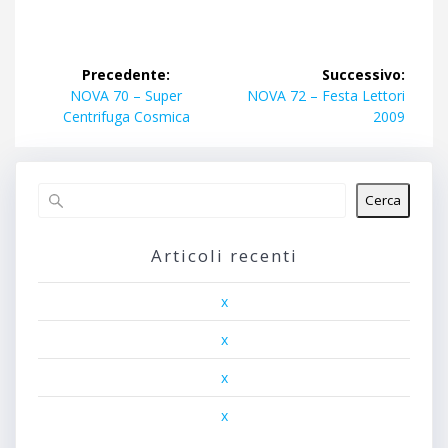
Navigazione
Precedente:
Successivo:
articoli
Articolo
Articolo
NOVA 70 – Super
NOVA 72 – Festa Lettori
precedente:
successivo:
Centrifuga Cosmica
2009
Cerca
Articoli recenti
x
x
x
x