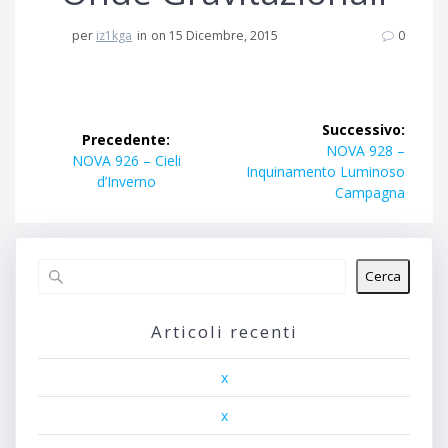
per
iz1kga
in
on 15 Dicembre, 2015
0
Navigazione
Successivo:
Precedente:
articoli
Articolo
NOVA 928 –
Articolo
NOVA 926 – Cieli
successivo:
Inquinamento Luminoso
precedente:
d’Inverno
Campagna
Cerca
Articoli recenti
x
x