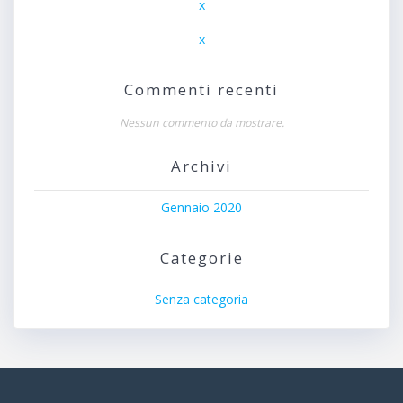
x
x
Commenti recenti
Nessun commento da mostrare.
Archivi
Gennaio 2020
Categorie
Senza categoria