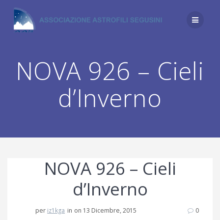
Salta
al
contenuto
NOVA 926 – Cieli
d’Inverno
NOVA 926 – Cieli
d’Inverno
per
iz1kga
in
on 13 Dicembre, 2015
0