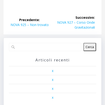
Navigazione
Successivo:
Precedente:
articoli
Articolo
NOVA 927 – Corso Onde
Articolo
NOVA 925 – Non trovato
successivo:
Gravitazionali
precedente:
Cerca
Articoli recenti
x
x
x
x