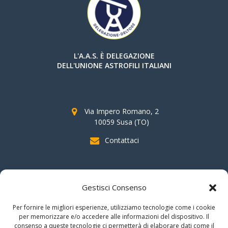
L'A.A.S. È DELEGAZIONE
DELL'UNIONE ASTROFILI ITALIANI
Via Impero Romano, 2
10059 Susa (TO)
Contattaci
SOSTIENI AAS
Gestisci Consenso
indicando il
C.F. 96020930010
nella dichiarazione dei redditi e
Per fornire le migliori esperienze, utilizziamo tecnologie come i cookie
firmando per la destinazione del
"cinque per mille".
per memorizzare e/o accedere alle informazioni del dispositivo. Il
consenso a queste tecnologie ci permetterà di elaborare dati come il