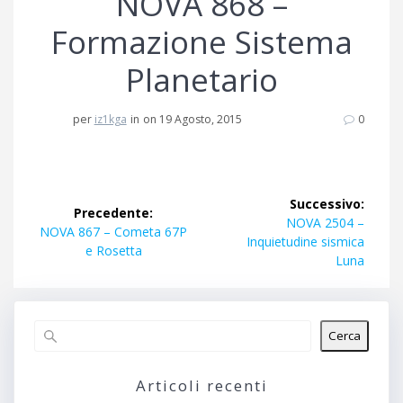
NOVA 868 –
Formazione Sistema
Planetario
per
iz1kga
in
on 19 Agosto, 2015
0
Navigazione
Successivo:
Precedente:
articoli
Articolo
NOVA 2504 –
Articolo
NOVA 867 – Cometa 67P
successivo:
Inquietudine sismica
precedente:
e Rosetta
Luna
Cerca
Articoli recenti