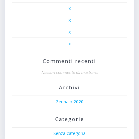
x
x
x
x
Commenti recenti
Nessun commento da mostrare.
Archivi
Gennaio 2020
Categorie
Senza categoria