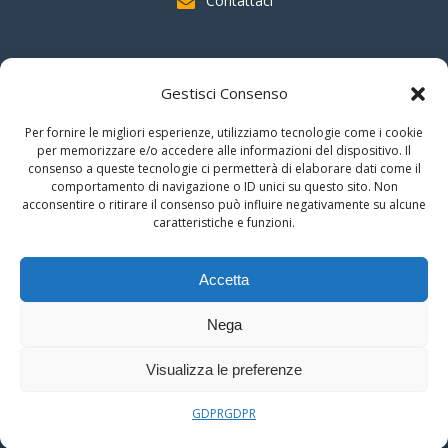
Contattaci
SOSTIENI AAS
Gestisci Consenso
indicando il
C.F. 96020930010
nella dichiarazione dei redditi e
Per fornire le migliori esperienze, utilizziamo tecnologie come i cookie
firmando per la destinazione del
"cinque per mille".
per memorizzare e/o accedere alle informazioni del dispositivo. Il
consenso a queste tecnologie ci permetterà di elaborare dati come il
Grazie!!
comportamento di navigazione o ID unici su questo sito. Non
acconsentire o ritirare il consenso può influire negativamente su alcune
caratteristiche e funzioni.
© 2026 Associazione Astrofili Segusini
Accetta
C.F. 96020930010
Nega
Area Riservata
Visualizza le preferenze
GDPR
GDPR