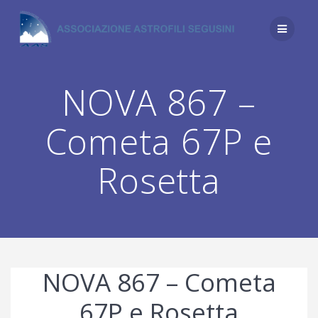
Salta
al
contenuto
NOVA 867 –
Cometa 67P e
Rosetta
NOVA 867 – Cometa
67P e Rosetta