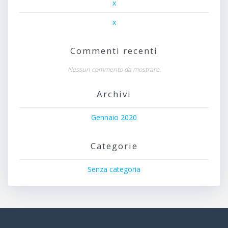
x
x
Commenti recenti
Nessun commento da mostrare.
Archivi
Gennaio 2020
Categorie
Senza categoria