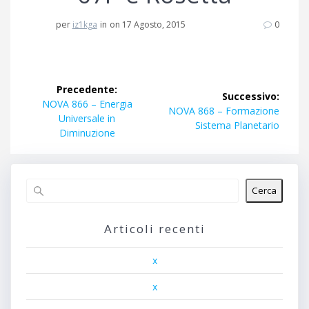
per
iz1kga
in
on 17 Agosto, 2015
0
Navigazione
Precedente:
Successivo:
articoli
Articolo
NOVA 866 – Energia
Articolo
NOVA 868 – Formazione
precedente:
Universale in
successivo:
Sistema Planetario
Diminuzione
Cerca
Articoli recenti
x
x