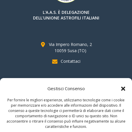
L'A.A.S. È DELEGAZIONE
DELL'UNIONE ASTROFILI ITALIANI
Via Impero Romano, 2
10059 Susa (TO)
Contattaci
SOSTIENI AAS
Gestisci Consenso
indicando il
C.F. 96020930010
nella dichiarazione dei redditi e
Per fornire le migliori esperienze, utilizziamo tecnologie come i cookie
firmando per la destinazione del
"cinque per mille".
per memorizzare e/o accedere alle informazioni del dispositivo. Il
consenso a queste tecnologie ci permetterà di elaborare dati come il
Grazie!!
comportamento di navigazione o ID unici su questo sito. Non
acconsentire o ritirare il consenso può influire negativamente su alcune
caratteristiche e funzioni.