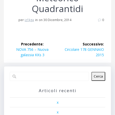
Quadrantidi
per
iz1kga
in
on 30 Dicembre, 2014
0
Navigazione
Precedente:
Successivo:
articoli
Articolo
Articolo
NOVA 756 – Nuova
Circolare 178 GENNAIO
precedente:
successivo:
galassia KKs 3
2015
Cerca
Articoli recenti
x
x