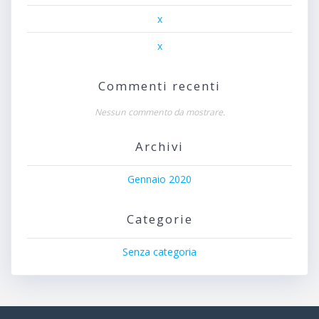
x
x
Commenti recenti
Nessun commento da mostrare.
Archivi
Gennaio 2020
Categorie
Senza categoria