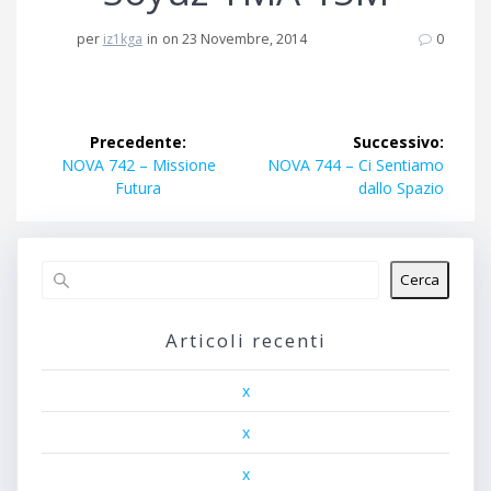
per
iz1kga
in
on 23 Novembre, 2014
0
Navigazione
Precedente:
Successivo:
articoli
Articolo
Articolo
NOVA 742 – Missione
NOVA 744 – Ci Sentiamo
precedente:
successivo:
Futura
dallo Spazio
Cerca
Articoli recenti
x
x
x