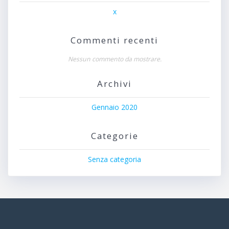
x
Commenti recenti
Nessun commento da mostrare.
Archivi
Gennaio 2020
Categorie
Senza categoria