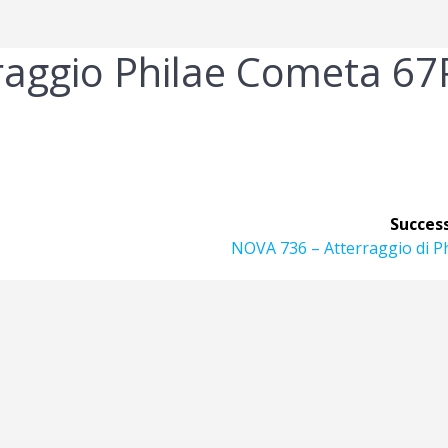
raggio Philae Cometa 67
Success
Articolo
NOVA 736 – Atterraggio di P
successivo: