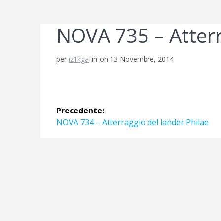
NOVA 735 – Atter
per
iz1kga
in
on 13 Novembre, 2014
Navigazione
Precedente:
articoli
Articolo
NOVA 734 – Atterraggio del lander Philae
precedente: