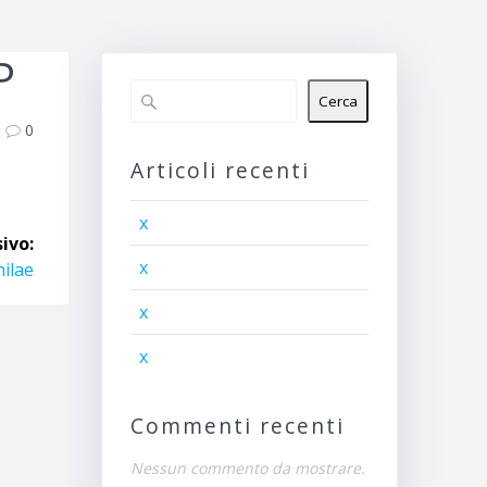
P
Cerca
0
Articoli recenti
x
ivo:
x
hilae
x
x
Commenti recenti
Nessun commento da mostrare.