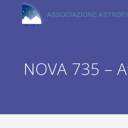
Salta
al
contenuto
NOVA 735 – At