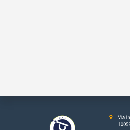
Via 
10059