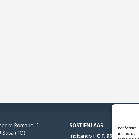
Impero Romano, 2
SOSTIENI AAS
Per fornire 
 Susa (TO)
memorizzare
indicando il
C.F. 96020930010