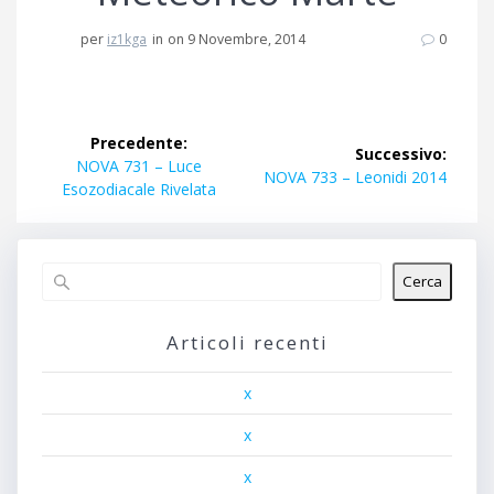
per
iz1kga
in
on 9 Novembre, 2014
0
Navigazione
Precedente:
Successivo:
articoli
Articolo
NOVA 731 – Luce
Articolo
NOVA 733 – Leonidi 2014
precedente:
Esozodiacale Rivelata
successivo:
Cerca
Articoli recenti
x
x
x