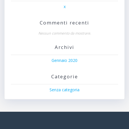
x
Commenti recenti
Nessun commento da mostrare.
Archivi
Gennaio 2020
Categorie
Senza categoria