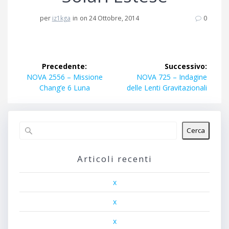
per
iz1kga
in
on 24 Ottobre, 2014
0
Navigazione
Precedente:
Successivo:
articoli
Articolo
Articolo
NOVA 2556 – Missione
NOVA 725 – Indagine
precedente:
successivo:
Chang’e 6 Luna
delle Lenti Gravitazionali
Cerca
Articoli recenti
x
x
x