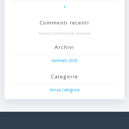
x
Commenti recenti
Nessun commento da mostrare.
Archivi
Gennaio 2020
Categorie
Senza categoria