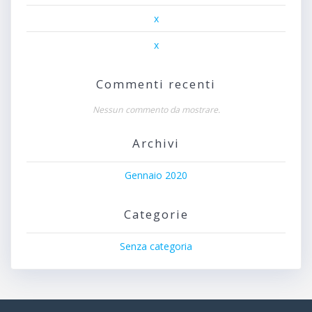
x
x
Commenti recenti
Nessun commento da mostrare.
Archivi
Gennaio 2020
Categorie
Senza categoria