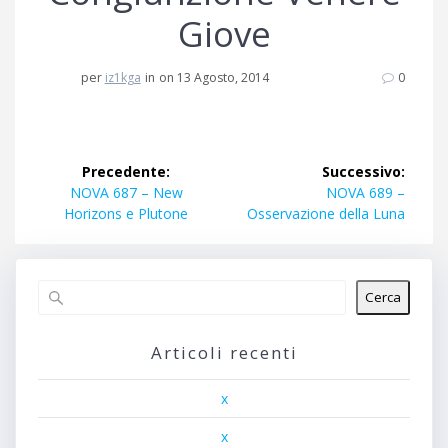
Giove
per
iz1kga
in
on 13 Agosto, 2014
0
Navigazione
Precedente:
Successivo:
articoli
Articolo
Articolo
NOVA 687 – New
NOVA 689 –
precedente:
successivo:
Horizons e Plutone
Osservazione della Luna
Cerca
Articoli recenti
x
x