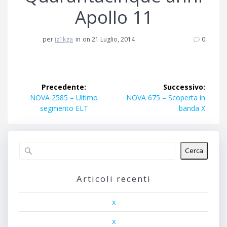
Apollo 11
per
iz1kga
in
on 21 Luglio, 2014
0
Navigazione
Precedente:
Successivo:
articoli
Articolo
Articolo
NOVA 2585 – Ultimo
NOVA 675 – Scoperta in
precedente:
successivo:
segmento ELT
banda X
Cerca
Articoli recenti
x
x