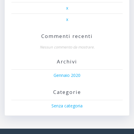
x
x
Commenti recenti
Nessun commento da mostrare.
Archivi
Gennaio 2020
Categorie
Senza categoria