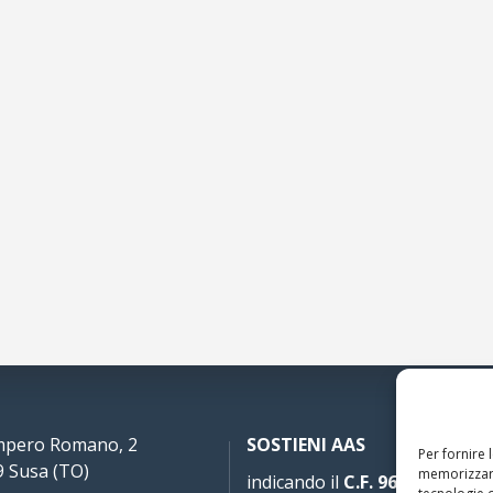
Impero Romano, 2
SOSTIENI AAS
Per fornire 
 Susa (TO)
memorizzare
indicando il
C.F. 96020930010