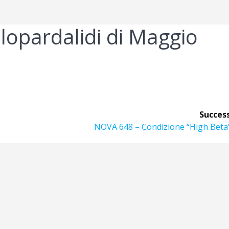
opardalidi di Maggio
Success
Articolo
NOVA 648 – Condizione “High Beta”
successivo: