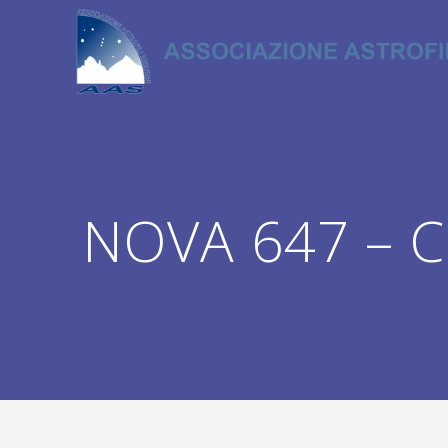
Salta
al
contenuto
NOVA 647 – Ca