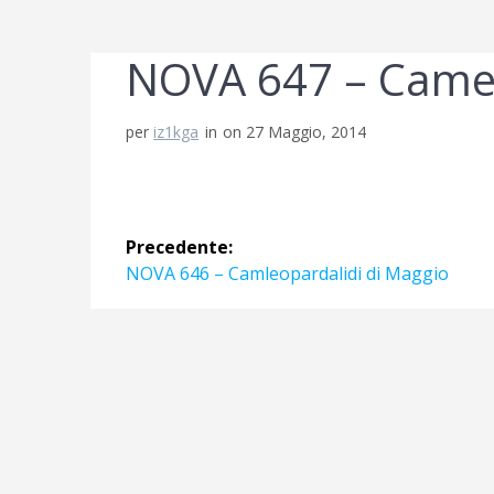
NOVA 647 – Camel
per
iz1kga
in
on 27 Maggio, 2014
Navigazione
Precedente:
articoli
Articolo
NOVA 646 – Camleopardalidi di Maggio
precedente: