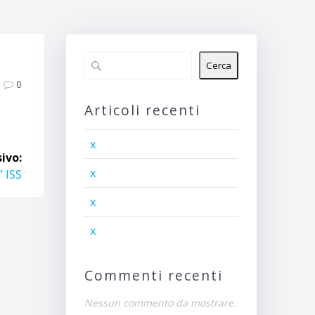
Cerca
0
Articoli recenti
x
ivo:
x
 ISS
x
x
Commenti recenti
Nessun commento da mostrare.