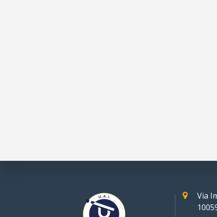
Via 
10059