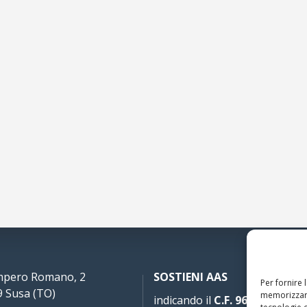
Impero Romano, 2
SOSTIENI AAS
Per fornire 
 Susa (TO)
memorizzare
indicando il
C.F. 96020930010