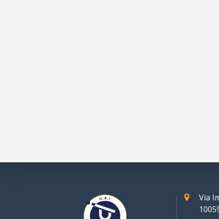
Via 
10059