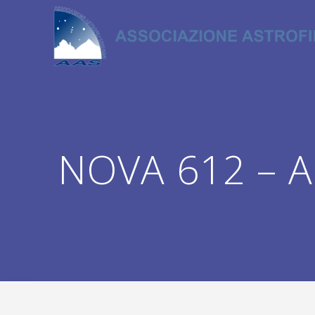
Salta
al
contenuto
NOVA 612 – Ane