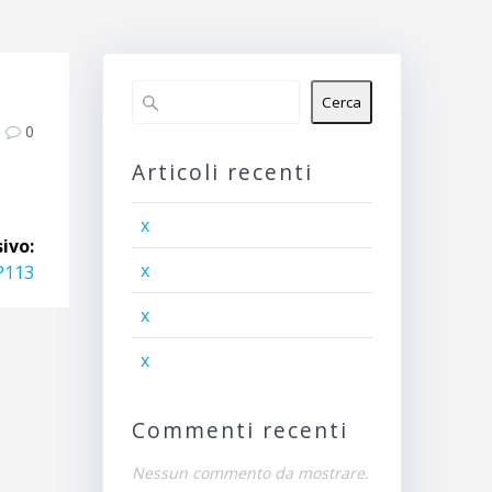
Cerca
0
Articoli recenti
x
ivo:
x
P113
x
x
Commenti recenti
Nessun commento da mostrare.