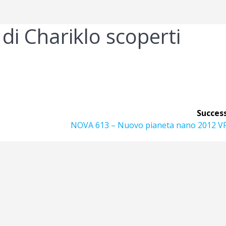
di Chariklo scoperti
Success
Articolo
NOVA 613 – Nuovo pianeta nano 2012 V
successivo: