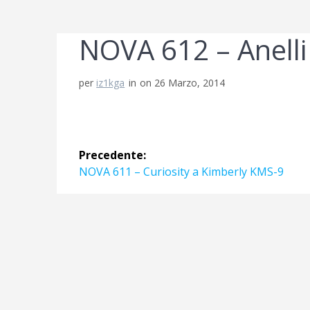
NOVA 612 – Anelli 
per
iz1kga
in
on 26 Marzo, 2014
Navigazione
Precedente:
articoli
Articolo
NOVA 611 – Curiosity a Kimberly KMS-9
precedente: