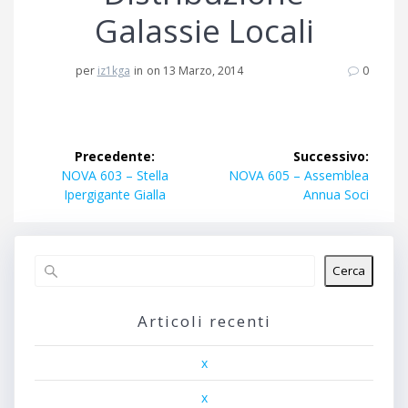
Galassie Locali
per
iz1kga
in
on 13 Marzo, 2014
0
Navigazione
Precedente:
Successivo:
articoli
Articolo
Articolo
NOVA 603 – Stella
NOVA 605 – Assemblea
precedente:
successivo:
Ipergigante Gialla
Annua Soci
Cerca
Articoli recenti
x
x