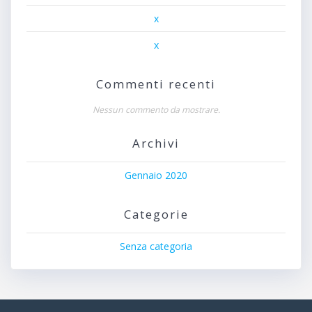
x
x
Commenti recenti
Nessun commento da mostrare.
Archivi
Gennaio 2020
Categorie
Senza categoria