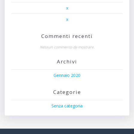
x
x
Commenti recenti
Nessun commento da mostrare.
Archivi
Gennaio 2020
Categorie
Senza categoria