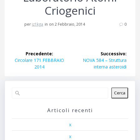
Criogenici
per
iz1kga
in
on 2 Febbraio, 2014
0
Navigazione
Precedente:
Successivo:
articoli
Articolo
Articolo
Circolare 171 FEBBRAIO
NOVA 584 – Struttura
precedente:
successivo:
2014
interna asteroidi
Cerca
Articoli recenti
x
x