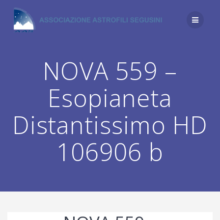
Salta
al
contenuto
NOVA 559 –
Esopianeta
Distantissimo HD
106906 b