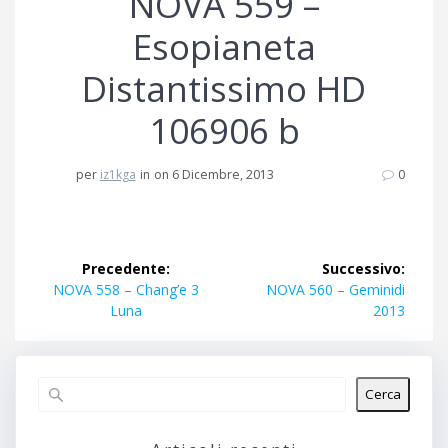
NOVA 559 –
Esopianeta
Distantissimo HD
106906 b
per
iz1kga
in
on 6 Dicembre, 2013
0
Navigazione
Precedente:
Successivo:
articoli
Articolo
Articolo
NOVA 558 – Chang’e 3
NOVA 560 – Geminidi
precedente:
successivo:
Luna
2013
Cerca