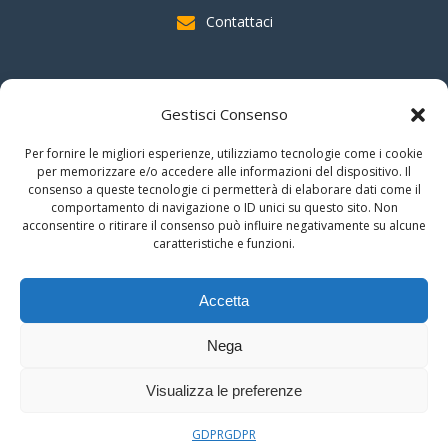
Contattaci
SOSTIENI AAS
Gestisci Consenso
indicando il
C.F. 96020930010
nella dichiarazione dei redditi e
Per fornire le migliori esperienze, utilizziamo tecnologie come i cookie
firmando per la destinazione del
"cinque per mille".
per memorizzare e/o accedere alle informazioni del dispositivo. Il
consenso a queste tecnologie ci permetterà di elaborare dati come il
Grazie!!
comportamento di navigazione o ID unici su questo sito. Non
acconsentire o ritirare il consenso può influire negativamente su alcune
caratteristiche e funzioni.
© 2026 Associazione Astrofili Segusini
Accetta
C.F. 96020930010
Nega
Area Riservata
Visualizza le preferenze
GDPR
GDPR