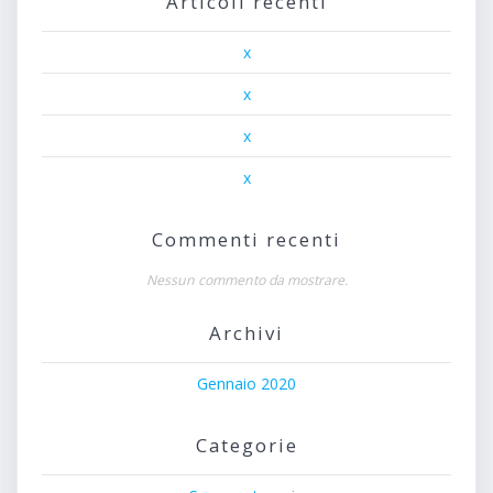
Articoli recenti
x
x
x
x
Commenti recenti
Nessun commento da mostrare.
Archivi
Gennaio 2020
Categorie