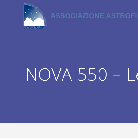
Salta
al
contenuto
NOVA 550 – L