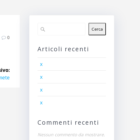
Cerca
0
Articoli recenti
x
ivo:
x
mete
x
x
Commenti recenti
Nessun commento da mostrare.