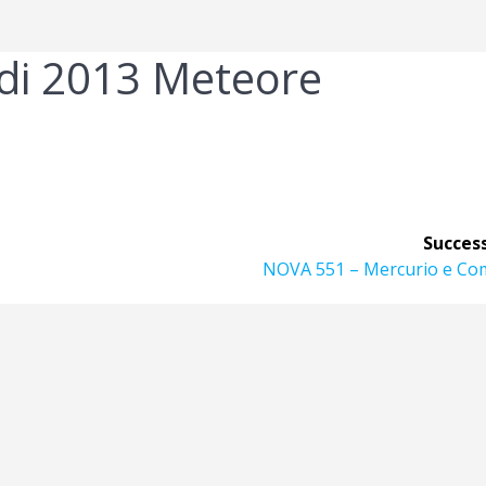
di 2013 Meteore
Success
Articolo
NOVA 551 – Mercurio e Co
successivo: