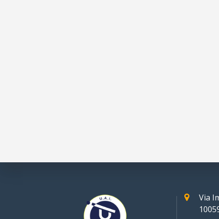
Via 
10059