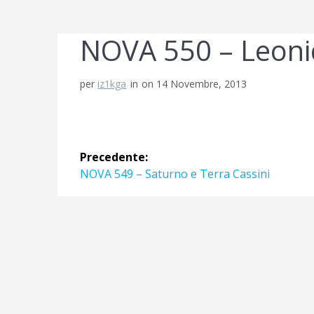
NOVA 550 – Leoni
per
iz1kga
in
on 14 Novembre, 2013
Navigazione
Precedente:
articoli
Articolo
NOVA 549 – Saturno e Terra Cassini
precedente: