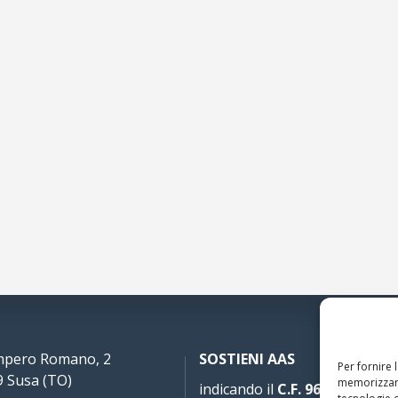
Impero Romano, 2
SOSTIENI AAS
Per fornire 
 Susa (TO)
memorizzare
indicando il
C.F. 96020930010