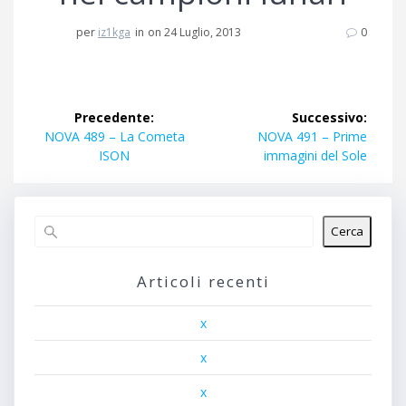
per
iz1kga
in
on 24 Luglio, 2013
0
Navigazione
Precedente:
Successivo:
articoli
Articolo
Articolo
NOVA 489 – La Cometa
NOVA 491 – Prime
precedente:
successivo:
ISON
immagini del Sole
Cerca
Articoli recenti
x
x
x