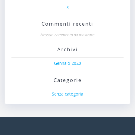
x
Commenti recenti
Nessun commento da mostrare.
Archivi
Gennaio 2020
Categorie
Senza categoria