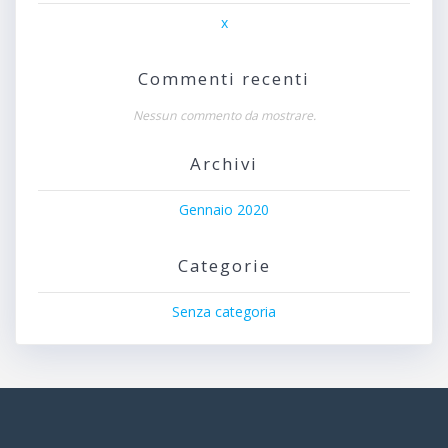
x
Commenti recenti
Nessun commento da mostrare.
Archivi
Gennaio 2020
Categorie
Senza categoria