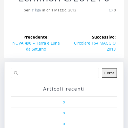
per
iz1kga
in
on 1 Maggio, 2013
0
Navigazione
Precedente:
Successivo:
articoli
Articolo
Articolo
NOVA 490 – Terra e Luna
Circolare 164 MAGGIO
precedente:
successivo:
da Saturno
2013
Cerca
Articoli recenti
x
x
x