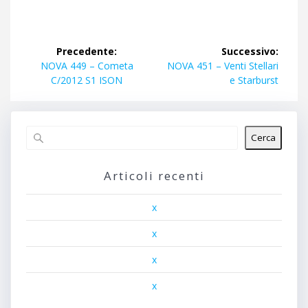
Navigazione
Precedente:
Successivo:
articoli
Articolo
Articolo
NOVA 449 – Cometa
NOVA 451 – Venti Stellari
precedente:
successivo:
C/2012 S1 ISON
e Starburst
Cerca
Articoli recenti
x
x
x
x