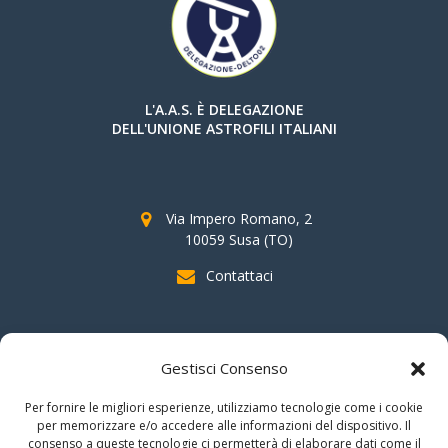
L'A.A.S. È DELEGAZIONE
DELL'UNIONE ASTROFILI ITALIANI
Via Impero Romano, 2
10059 Susa (TO)
Contattaci
SOSTIENI AAS
Gestisci Consenso
indicando il
C.F. 96020930010
nella dichiarazione dei redditi e
Per fornire le migliori esperienze, utilizziamo tecnologie come i cookie
firmando per la destinazione del
"cinque per mille".
per memorizzare e/o accedere alle informazioni del dispositivo. Il
consenso a queste tecnologie ci permetterà di elaborare dati come il