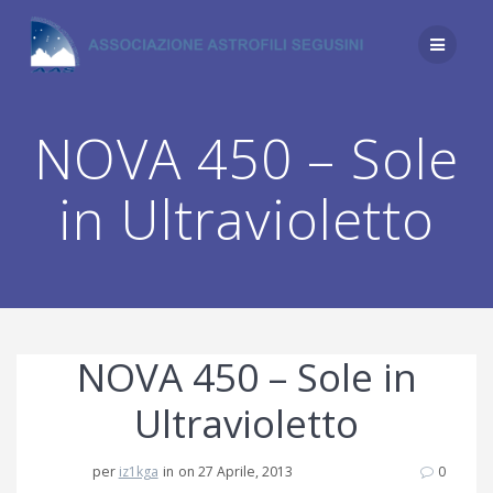
Salta
al
contenuto
NOVA 450 – Sole
in Ultravioletto
NOVA 450 – Sole in
Ultravioletto
per
iz1kga
in
on 27 Aprile, 2013
0