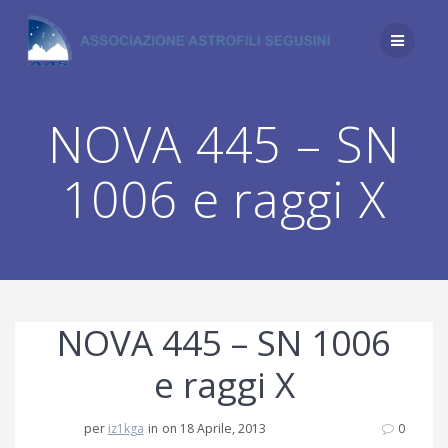
Salta
al
contenuto
NOVA 445 – SN
1006 e raggi X
NOVA 445 – SN 1006
e raggi X
per
iz1kga
in
on 18 Aprile, 2013
0