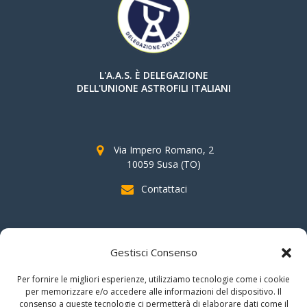
L'A.A.S. È DELEGAZIONE
DELL'UNIONE ASTROFILI ITALIANI
Via Impero Romano, 2
10059 Susa (TO)
Contattaci
SOSTIENI AAS
Gestisci Consenso
indicando il
C.F. 96020930010
nella dichiarazione dei redditi e
Per fornire le migliori esperienze, utilizziamo tecnologie come i cookie
firmando per la destinazione del
"cinque per mille".
per memorizzare e/o accedere alle informazioni del dispositivo. Il
consenso a queste tecnologie ci permetterà di elaborare dati come il