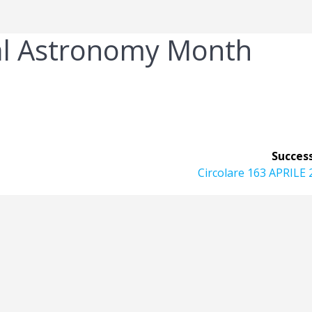
al Astronomy Month
Success
Articolo
Circolare 163 APRILE
successivo: