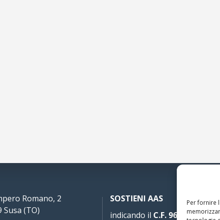
Impero Romano, 2
SOSTIENI AAS
Per fornire 
 Susa (TO)
memorizzare
indicando il
C.F. 96020930010