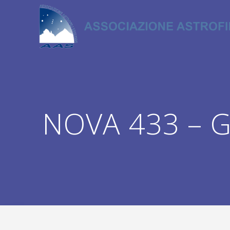
Salta
al
contenuto
NOVA 433 – G