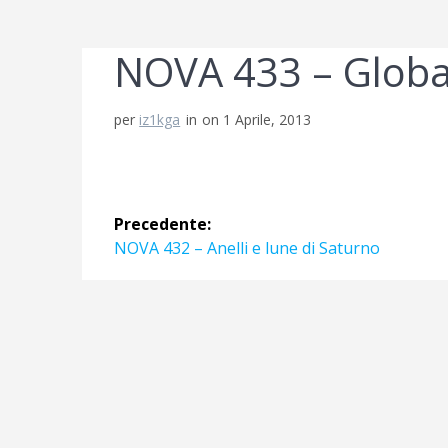
NOVA 433 – Glob
per
iz1kga
in
on 1 Aprile, 2013
Navigazione
Precedente:
articoli
Articolo
NOVA 432 – Anelli e lune di Saturno
precedente: