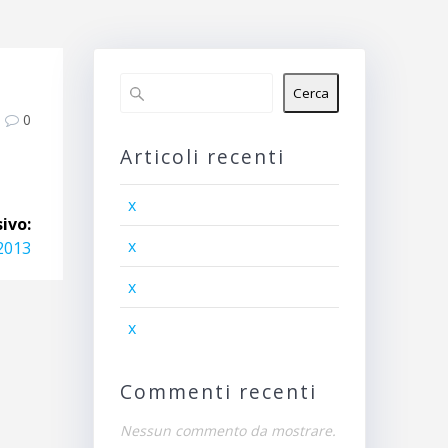
Cerca
0
Articoli recenti
x
ivo:
x
 2013
x
x
Commenti recenti
Nessun commento da mostrare.