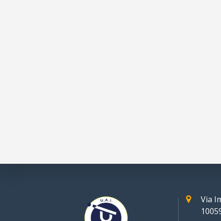
Via 
10059