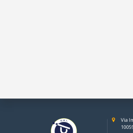
Via 
10059