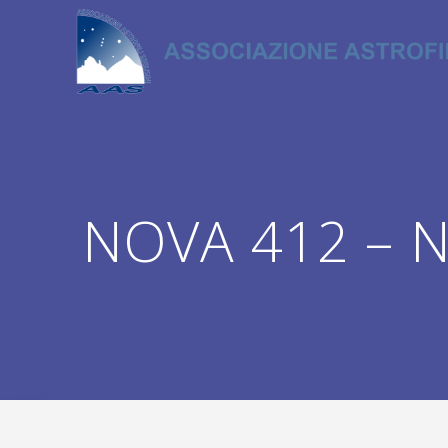
Salta
al
contenuto
NOVA 412 – Na