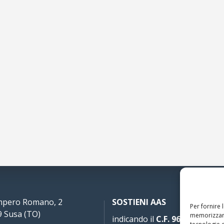
Impero Romano, 2
SOSTIENI AAS
Per fornire 
 Susa (TO)
memorizzare
indicando il
C.F. 96020930010