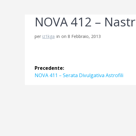
NOVA 412 – Nastro
per
iz1kga
in
on 8 Febbraio, 2013
Navigazione
Precedente:
articoli
Articolo
NOVA 411 – Serata Divulgativa Astrofili
precedente: