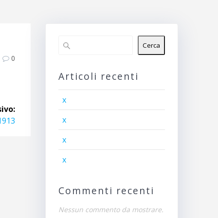
Cerca
0
Articoli recenti
x
ivo:
x
1913
x
x
Commenti recenti
Nessun commento da mostrare.