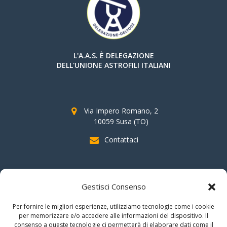
L'A.A.S. È DELEGAZIONE
DELL'UNIONE ASTROFILI ITALIANI
Via Impero Romano, 2
10059 Susa (TO)
Contattaci
SOSTIENI AAS
Gestisci Consenso
indicando il
C.F. 96020930010
nella dichiarazione dei redditi e
Per fornire le migliori esperienze, utilizziamo tecnologie come i cookie
firmando per la destinazione del
"cinque per mille".
per memorizzare e/o accedere alle informazioni del dispositivo. Il
consenso a queste tecnologie ci permetterà di elaborare dati come il