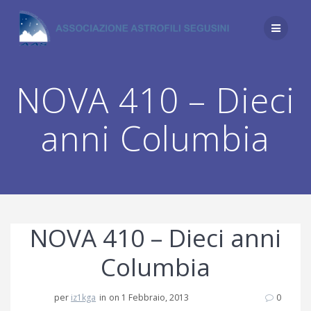
Salta
al
contenuto
NOVA 410 – Dieci
anni Columbia
NOVA 410 – Dieci anni
Columbia
per
iz1kga
in
on 1 Febbraio, 2013
0