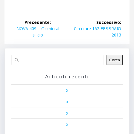
Navigazione
Precedente:
Successivo:
articoli
Articolo
Articolo
NOVA 409 – Occhio al
Circolare 162 FEBBRAIO
precedente:
successivo:
silicio
2013
Cerca
Articoli recenti
x
x
x
x