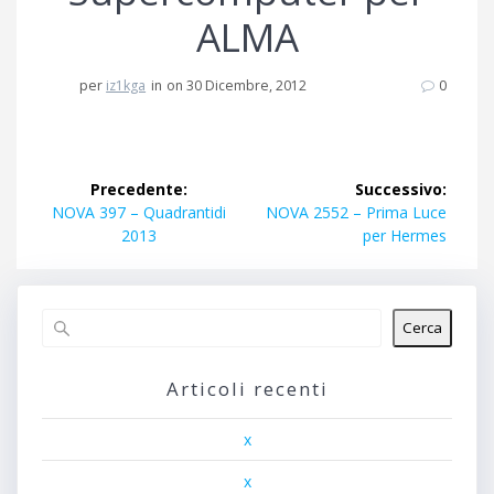
ALMA
per
iz1kga
in
on 30 Dicembre, 2012
0
Navigazione
Precedente:
Successivo:
articoli
Articolo
Articolo
NOVA 397 – Quadrantidi
NOVA 2552 – Prima Luce
precedente:
successivo:
2013
per Hermes
Cerca
Articoli recenti
x
x