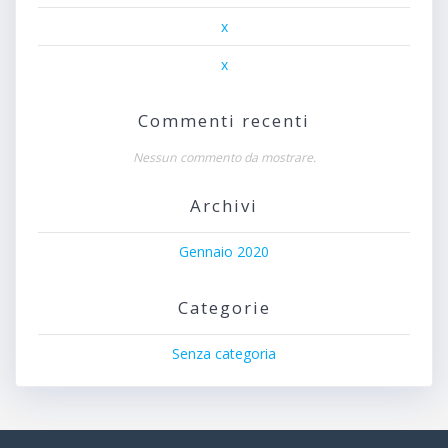
x
x
Commenti recenti
Nessun commento da mostrare.
Archivi
Gennaio 2020
Categorie
Senza categoria