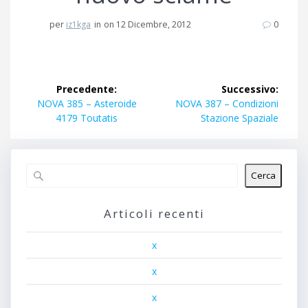
per
iz1kga
in
on 12 Dicembre, 2012
0
Navigazione
Precedente:
Successivo:
articoli
Articolo
Articolo
NOVA 385 – Asteroide
NOVA 387 – Condizioni
precedente:
successivo:
4179 Toutatis
Stazione Spaziale
Cerca
Articoli recenti
x
x
x