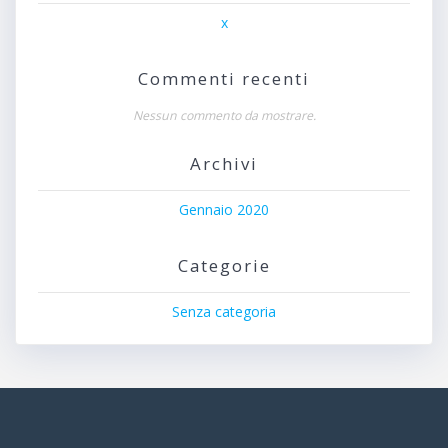
x
Commenti recenti
Nessun commento da mostrare.
Archivi
Gennaio 2020
Categorie
Senza categoria