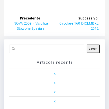
Navigazione
Precedente:
Successivo:
articoli
Articolo
Articolo
NOVA 2559 – Visibilità
Circolare 160 DICEMBRE
precedente:
successivo:
Stazione Spaziale
2012
Cerca
Articoli recenti
x
x
x
x