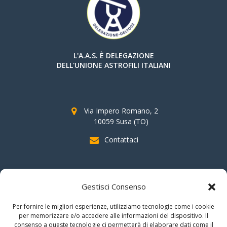
L'A.A.S. È DELEGAZIONE
DELL'UNIONE ASTROFILI ITALIANI
Via Impero Romano, 2
10059 Susa (TO)
Contattaci
SOSTIENI AAS
Gestisci Consenso
indicando il
C.F. 96020930010
nella dichiarazione dei redditi e
Per fornire le migliori esperienze, utilizziamo tecnologie come i cookie
firmando per la destinazione del
"cinque per mille".
per memorizzare e/o accedere alle informazioni del dispositivo. Il
consenso a queste tecnologie ci permetterà di elaborare dati come il