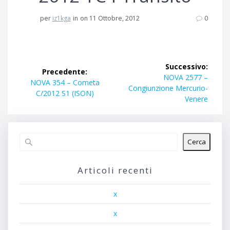
per
iz1kga
in
on 11 Ottobre, 2012
0
Navigazione
Successivo:
Precedente:
articoli
Articolo
NOVA 2577 –
Articolo
NOVA 354 – Cometa
successivo:
Congiunzione Mercurio-
precedente:
C/2012 S1 (ISON)
Venere
Cerca
Articoli recenti
x
x