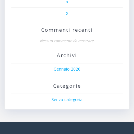
x
x
Commenti recenti
Nessun commento da mostrare.
Archivi
Gennaio 2020
Categorie
Senza categoria