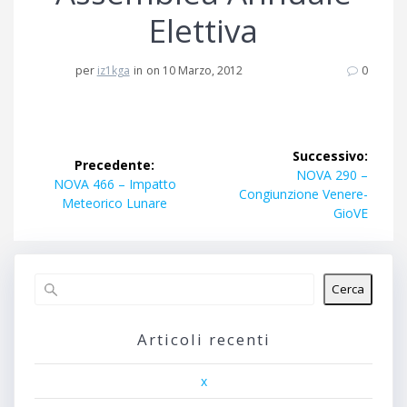
Elettiva
per
iz1kga
in
on 10 Marzo, 2012
0
Navigazione
Successivo:
Precedente:
articoli
Articolo
NOVA 290 –
Articolo
NOVA 466 – Impatto
successivo:
Congiunzione Venere-
precedente:
Meteorico Lunare
GioVE
Cerca
Articoli recenti
x