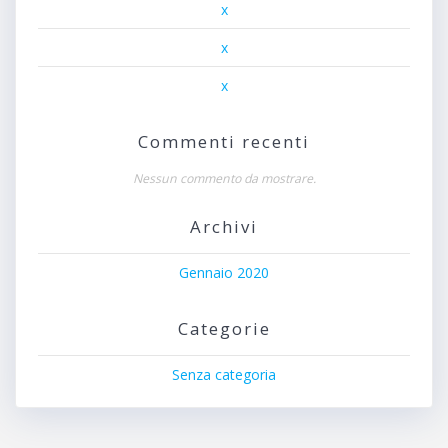
x
x
x
Commenti recenti
Nessun commento da mostrare.
Archivi
Gennaio 2020
Categorie
Senza categoria