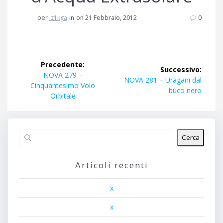
per
iz1kga
in
on 21 Febbraio, 2012
0
Navigazione
Precedente:
Successivo:
articoli
Articolo
NOVA 279 –
Articolo
NOVA 281 – Uragani dal
precedente:
Cinquantesimo Volo
successivo:
buco nero
Orbitale
Cerca
Articoli recenti
x
x