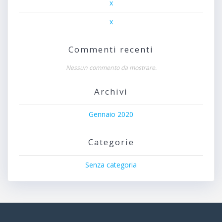
x
x
Commenti recenti
Nessun commento da mostrare.
Archivi
Gennaio 2020
Categorie
Senza categoria