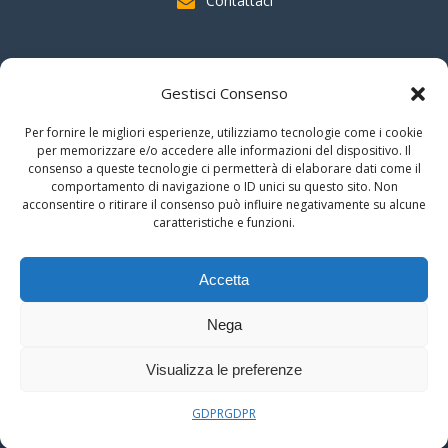
Contattaci
SOSTIENI AAS
Gestisci Consenso
indicando il
C.F. 96020930010
nella dichiarazione dei redditi e
Per fornire le migliori esperienze, utilizziamo tecnologie come i cookie
firmando per la destinazione del
"cinque per mille".
per memorizzare e/o accedere alle informazioni del dispositivo. Il
consenso a queste tecnologie ci permetterà di elaborare dati come il
Grazie!!
comportamento di navigazione o ID unici su questo sito. Non
acconsentire o ritirare il consenso può influire negativamente su alcune
caratteristiche e funzioni.
© 2026 Associazione Astrofili Segusini
Accetta
C.F. 96020930010
Nega
Area Riservata
Visualizza le preferenze
GDPR
GDPR