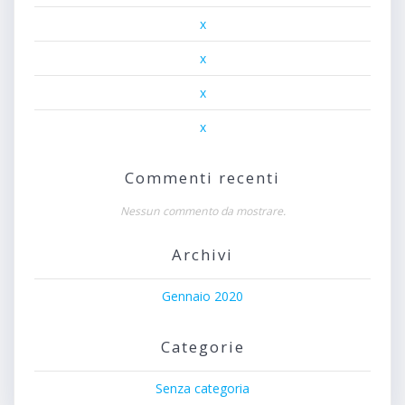
x
x
x
x
Commenti recenti
Nessun commento da mostrare.
Archivi
Gennaio 2020
Categorie
Senza categoria