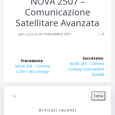
NOVA 2507 –
Comunicazione
Satellitare Avanzata
per
iz1kga
in
on 16 Dicembre, 2011
0
Navigazione
Successivo:
Precedente:
articoli
Articolo
NOVA 260 – Cometa
Articolo
NOVA 258 – Cometa
successivo:
Lovejoy Osservazioni
precedente:
C/2011 W3 Lovejoy
Spaziali
Cerca
Articoli recenti