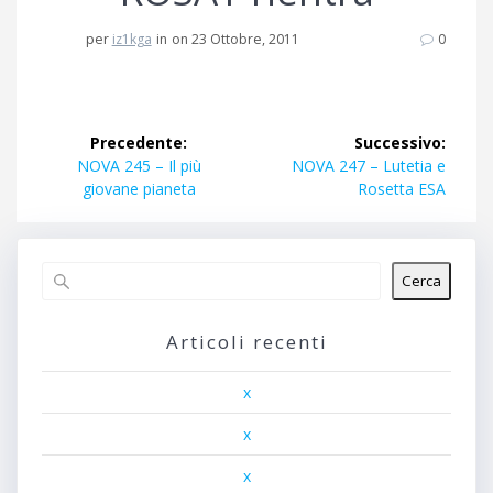
per
iz1kga
in
on 23 Ottobre, 2011
0
Navigazione
Precedente:
Successivo:
articoli
Articolo
Articolo
NOVA 245 – Il più
NOVA 247 – Lutetia e
precedente:
successivo:
giovane pianeta
Rosetta ESA
Cerca
Articoli recenti
x
x
x