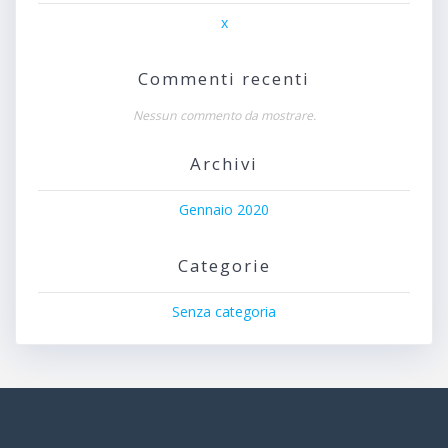
x
Commenti recenti
Nessun commento da mostrare.
Archivi
Gennaio 2020
Categorie
Senza categoria