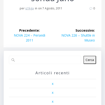
per
iz1kga
in
on 7 Agosto, 2011
0
Navigazione
Precedente:
Successivo:
articoli
Articolo
Articolo
NOVA 224 – Perseidi
NOVA 226 – Shuttle in
precedente:
successivo:
2011
Museo
Cerca
Articoli recenti
x
x
x