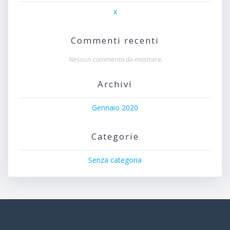
x
Commenti recenti
Nessun commento da mostrare.
Archivi
Gennaio 2020
Categorie
Senza categoria