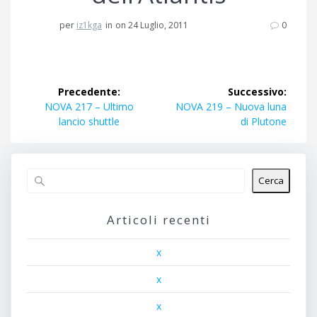
per
iz1kga
in
on 24 Luglio, 2011
0
Navigazione
Precedente:
Successivo:
articoli
Articolo
Articolo
NOVA 217 – Ultimo
NOVA 219 – Nuova luna
precedente:
successivo:
lancio shuttle
di Plutone
Cerca
Articoli recenti
x
x
x