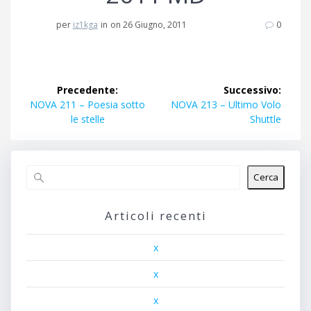
per
iz1kga
in
on 26 Giugno, 2011
0
Navigazione
Precedente:
Successivo:
articoli
Articolo
Articolo
NOVA 211 – Poesia sotto
NOVA 213 – Ultimo Volo
precedente:
successivo:
le stelle
Shuttle
Cerca
Articoli recenti
x
x
x