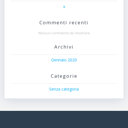
x
Commenti recenti
Nessun commento da mostrare.
Archivi
Gennaio 2020
Categorie
Senza categoria