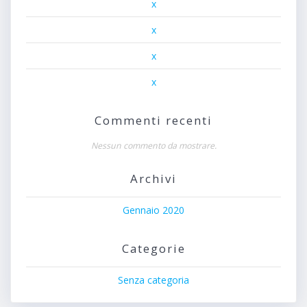
x
x
x
x
Commenti recenti
Nessun commento da mostrare.
Archivi
Gennaio 2020
Categorie
Senza categoria